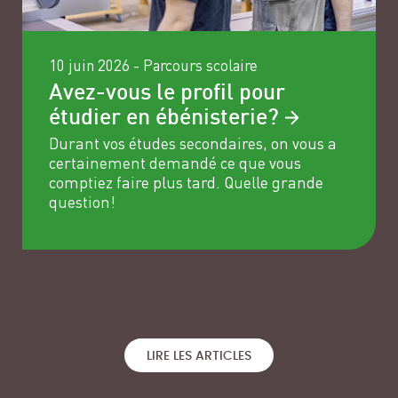
10 juin 2026
-
Parcours scolaire
Avez-vous le profil pour
étudier en
ébénisterie?
Durant vos études secondaires, on vous a
certainement demandé ce que vous
comptiez faire plus tard. Quelle grande
question!
L'École
Marché du travail
Parcours scolaire
Vie de campus
L'ébénisterie au
Apprendre dans
féminin
l'action
LIRE LES ARTICLES